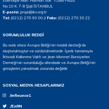
Esentepe Mah. Harman Sok. TOBB Plaza
No:10 K: 7-8 Şişli İSTANBUL
E-posta:
proje@ikv.org.tr
Tel:
(0212) 270 93 00
//
Faks:
(0212) 270 30 22
SORUMLULUK REDDİ
Bu web sitesi Avrupa Birliği’nin maddi desteği ile
oluşturulmuştur ve sürdürülmektedir. İçerik tamamıyla
İktisadi Kalkınma Vakfı ve Jean Monnet Bursiyerleri
Derneği’nin sorumluluğu altındadır ve Avrupa Birliği’nin
görüşlerini yansıtmak zorunda değildir.
SOSYAL MEDYA HESAPLARIMIZ
/infleunce1
/EnflN