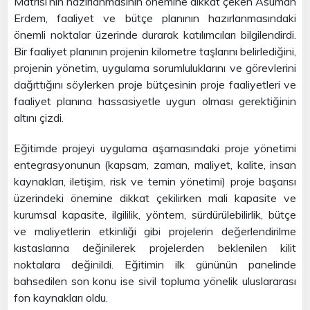
Matrisi’nin hazırlanmasının önemine dikkat çeken Asuman
Erdem, faaliyet ve bütçe planının hazırlanmasındaki
önemli noktalar üzerinde durarak katılımcıları bilgilendirdi.
Bir faaliyet planının projenin kilometre taşlarını belirlediğini,
projenin yönetim, uygulama sorumluluklarını ve görevlerini
dağıttığını söylerken proje bütçesinin proje faaliyetleri ve
faaliyet planına hassasiyetle uygun olması gerektiğinin
altını çizdi.
Eğitimde projeyi uygulama aşamasındaki proje yönetimi
entegrasyonunun (kapsam, zaman, maliyet, kalite, insan
kaynakları, iletişim, risk ve temin yönetimi) proje başarısı
üzerindeki önemine dikkat çekilirken mali kapasite ve
kurumsal kapasite, ilgililik, yöntem, sürdürülebilirlik, bütçe
ve maliyetlerin etkinliği gibi projelerin değerlendirilme
kıstaslarına değinilerek projelerden beklenilen kilit
noktalara değinildi. Eğitimin ilk gününün panelinde
bahsedilen son konu ise sivil topluma yönelik uluslararası
fon kaynakları oldu.