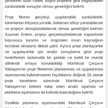
çıktılarının uzun vadeli, başka projelere girdi sağlayabilen
sürdürülebilir sonuçları olması gerektiğini belirtti.
Proje fikrinin gerçekçi, uygulanabilir, sürdürülebilir,
tanımlanan ihtiyaca yönelik, beklenen etkiyi yaratabilecek
ve projeye dönüştürülebilecek olması gerektiğini belirten
Asuman Erdem, projeyi gerçekleştirebilecek kapasitede
başvurucu kuruma ve öngörülen insan kaynağının
tecrübeli olmasına dikkat çekti. Ayrıca proje planlayanlar
ve uygulayanlar için analiz sonuçlarına göre proje
hedeflerinin sistematik bir şekilde ve belirli bir mantık
dâhilinde ortaya konulabildiği Mantıksal Çerçeve
Yaklaşımı’nın proje fikirlerinin planlanması ve uygulanması
aşamasında kullanılmasının faydalarına değindi. Ek olarak
proje tasarlama sürecinde Mantıksal Çerçeve
Yaklaşımı’nın birbirini takip eden analiz aşaması ve
planlama aşamasına da katkıda bulunduğunu belirtti.
Özellikle planlama aşamasındaki Mantıksal Çerçeve