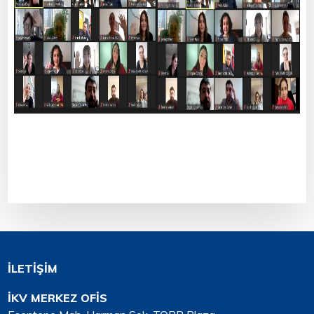
İLETİŞİM
İKV MERKEZ OFİS